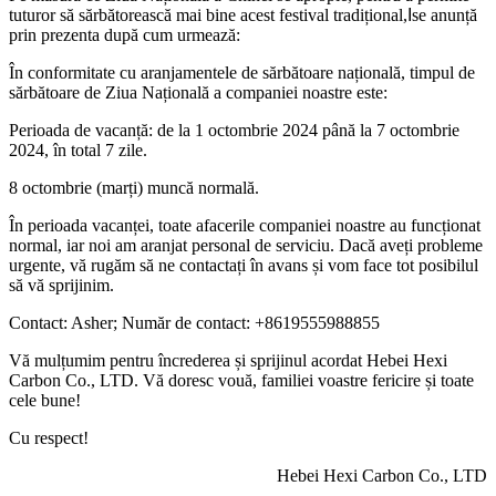
tuturor să sărbătorească mai bine acest festival tradițional,
I
se anunță
prin prezenta după cum urmează:
În conformitate cu aranjamentele de sărbătoare națională, timpul de
sărbătoare de Ziua Națională a companiei noastre este:
Perioada de vacanță: de la 1 octombrie 2024 până la 7 octombrie
2024, în total 7 zile.
8 octombrie (marți) muncă normală.
În perioada vacanței, toate afacerile companiei noastre au funcționat
normal, iar noi am aranjat personal de serviciu. Dacă aveți probleme
urgente, vă rugăm să ne contactați în avans și vom face tot posibilul
să vă sprijinim.
Contact: Asher; Număr de contact: +8619555988855
Vă mulțumim pentru încrederea și sprijinul acordat Hebei Hexi
Carbon Co., LTD. Vă doresc vouă, familiei voastre fericire și toate
cele bune!
Cu respect!
Hebei Hexi Carbon Co., LTD