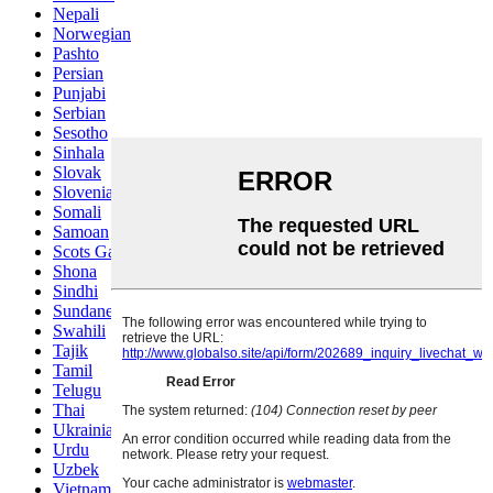
Nepali
Norwegian
Pashto
Persian
Punjabi
Serbian
Sesotho
Sinhala
Slovak
Slovenian
Somali
Samoan
Scots Gaelic
Shona
Sindhi
Sundanese
Swahili
Tajik
Tamil
Telugu
Thai
Ukrainian
Urdu
Uzbek
Vietnamese