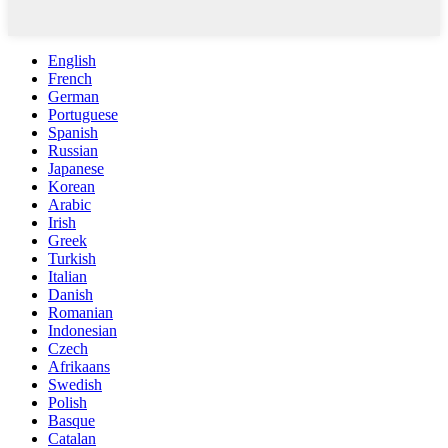
English
French
German
Portuguese
Spanish
Russian
Japanese
Korean
Arabic
Irish
Greek
Turkish
Italian
Danish
Romanian
Indonesian
Czech
Afrikaans
Swedish
Polish
Basque
Catalan