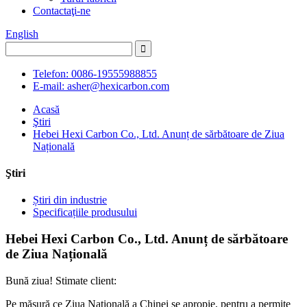
Contactaţi-ne
English
Telefon: 0086-19555988855
E-mail: asher@hexicarbon.com
Acasă
Ştiri
Hebei Hexi Carbon Co., Ltd. Anunț de sărbătoare de Ziua
Națională
Ştiri
Știri din industrie
Specificațiile produsului
Hebei Hexi Carbon Co., Ltd. Anunț de sărbătoare
de Ziua Națională
Bună ziua! Stimate client:
Pe măsură ce Ziua Națională a Chinei se apropie, pentru a permite